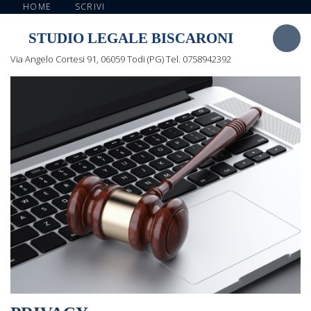
HOME
SCRIVI
STUDIO LEGALE BISCARONI
Via Angelo Cortesi 91, 06059 Todi (PG) Tel. 0758942392