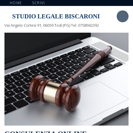
HOME
SCRIVI
STUDIO LEGALE BISCARONI
Via Angelo Cortesi 91, 06059 Todi (PG) Tel. 0758942392